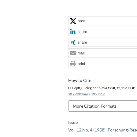
post
share
share
mail
print
How to Cite
H. Hopff, C. Ziegler,
Chimia
1958
,
12
, 112, DOI:
10.2533/chimia.1958.112
.
More Citation Formats
Issue
Vol. 12 No. 4 (1958): Forschung/Res