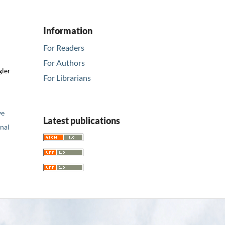
Information
For Readers
For Authors
gler
For Librarians
ve
Latest publications
nal