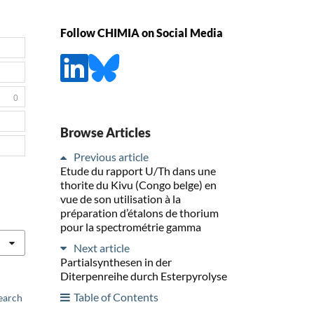
Follow CHIMIA on Social Media
0
Browse Articles
Previous article
Etude du rapport U/Th dans une
thorite du Kivu (Congo belge) en
vue de son utilisation à la
préparation d’étalons de thorium
pour la spectrométrie gamma
Next article
Partialsynthesen in der
Diterpenreihe durch Esterpyrolyse
Table of Contents
earch