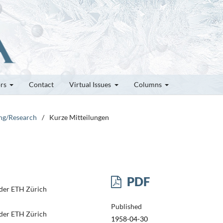
ors
Contact
Virtual Issues
Columns
ung/Research
/
Kurze Mitteilungen
PDF
 der ETH Zürich
Published
 der ETH Zürich
1958-04-30