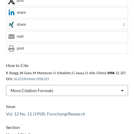
post
share
share
0
mail
print
How to Cite
R. Rüegg, W. Guex, M. Montavon, U. Schwieter, G. Saucy, O. Isler,
Chimia
1958
,
12
, 327,
DOI:
10.2533/chimia.1958.327
.
More Citation Formats
Issue
Vol. 12 No. 11 (1958): Forschung/Research
Section