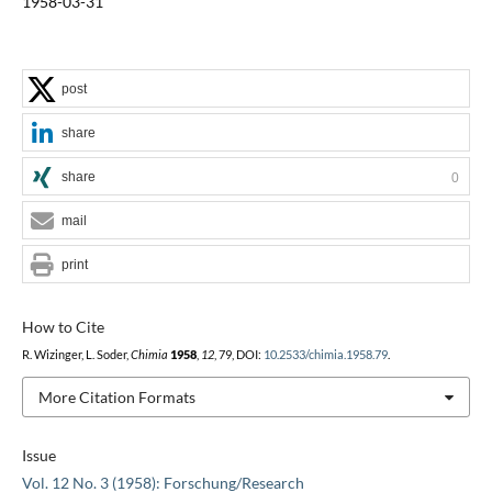
1958-03-31
post
share
share
0
mail
print
How to Cite
R. Wizinger, L. Soder,
Chimia
1958
,
12
, 79, DOI:
10.2533/chimia.1958.79
.
More Citation Formats
Issue
Vol. 12 No. 3 (1958): Forschung/Research