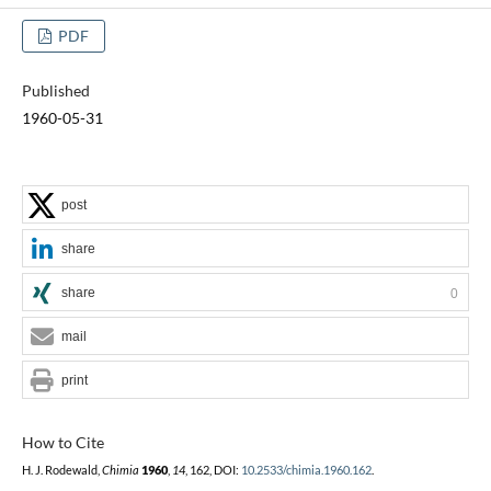
PDF
Published
1960-05-31
post
share
share
0
mail
print
How to Cite
H. J. Rodewald,
Chimia
1960
,
14
, 162, DOI:
10.2533/chimia.1960.162
.