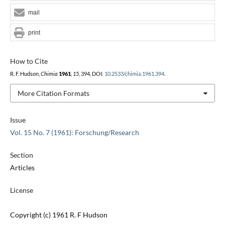
mail
print
How to Cite
R. F. Hudson,
Chimia
1961
,
15
, 394, DOI:
10.2533/chimia.1961.394
.
More Citation Formats
Issue
Vol. 15 No. 7 (1961): Forschung/Research
Section
Articles
License
Copyright (c) 1961 R. F Hudson