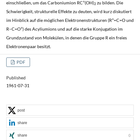
+
einschließen, um das Carboniumion RC
(OH)
zu bilden. Die
2
Schwierigkeit, strukturelle Effekte zu deuten, wird kurz diskutiert
+
im Hinblick auf die möglichen Elektronenstrukturen (R
=C=O und
+
R–C=O
) des Acyliumions und auf die starke Konjugation im
Grundzustand von Molekülen, in denen die Gruppe R ein freies
Elektronenpaar besitzt.
PDF
Published
1961-07-31
post
share
share
0