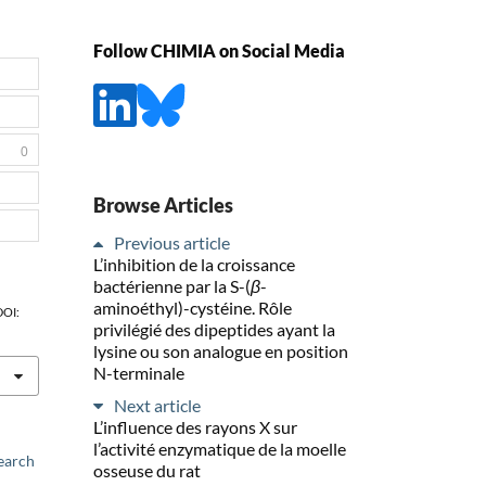
Follow CHIMIA on Social Media
0
Browse Articles
Previous article
L’inhibition de la croissance
bactérienne par la S-(
β
-
aminoéthyl)-cystéine. Rôle
 DOI:
privilégié des dipeptides ayant la
lysine ou son analogue en position
N-terminale
Next article
L’influence des rayons X sur
l’activité enzymatique de la moelle
earch
osseuse du rat