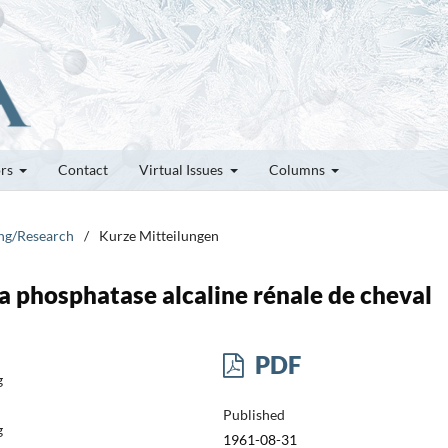
ors
Contact
Virtual Issues
Columns
ung/Research
/
Kurze Mitteilungen
la phosphatase alcaline rénale de cheval
PDF
g
Published
g
1961-08-31