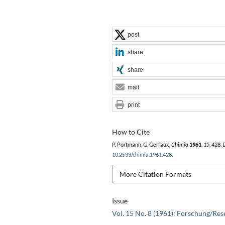
post
share
share
mail
print
How to Cite
P. Portmann, G. Gerfaux,
Chimia
1961
,
15
, 428,
10.2533/chimia.1961.428
.
More Citation Formats
Issue
Vol. 15 No. 8 (1961): Forschung/Res