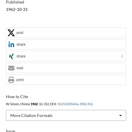
Published
1962-10-31
post
share
share
0
mail
print
How to Cite
W. Simon,
Chimia
1962
,
16
, 312, DOI:
10.2533/chimia.1962.312
.
More Citation Formats
Issue