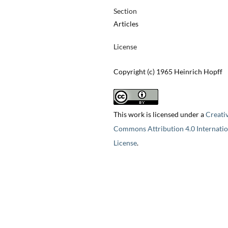
Section
Articles
License
Copyright (c) 1965 Heinrich Hopff
This work is licensed under a
Creati
Commons Attribution 4.0 Internatio
License
.