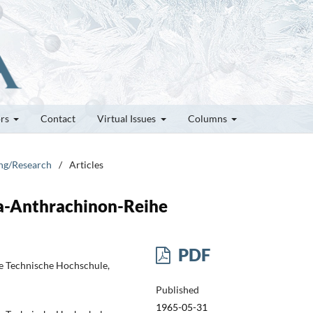
ors
Contact
Virtual Issues
Columns
ung/Research
/
Articles
a-Anthrachinon-Reihe
PDF
e Technische Hochschule,
Published
1965-05-31