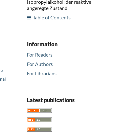
Isopropylalkohol; der reaktive
angeregte Zustand
Table of Contents
Information
For Readers
For Authors
ve
For Librarians
nal
Latest publications