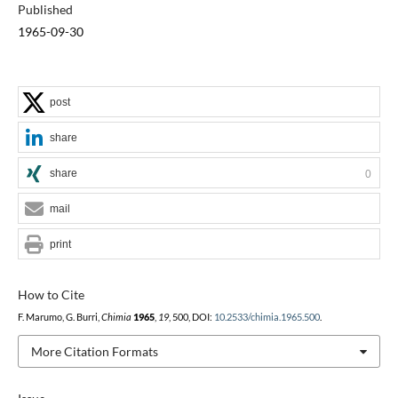
Published
1965-09-30
post
share
share
0
mail
print
How to Cite
F. Marumo, G. Burri,
Chimia
1965
,
19
, 500, DOI:
10.2533/chimia.1965.500
.
More Citation Formats