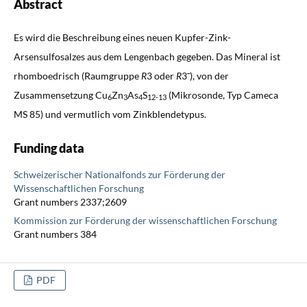
Abstract
Es wird die Beschreibung eines neuen Kupfer-Zink-
Arsensulfosalzes aus dem Lengenbach gegeben. Das Mineral ist
rhomboedrisch (Raumgruppe
R
3 oder
R
3¯), von der
Zusammensetzung Cu
Zn
As
S
(Mikrosonde, Typ Cameca
6
3
4
12-13
MS 85) und vermutlich vom Zinkblendetypus.
Funding data
Schweizerischer Nationalfonds zur Förderung der
Wissenschaftlichen Forschung
Grant numbers 2337;2609
Kommission zur Förderung der wissenschaftlichen Forschung
Grant numbers 384
PDF