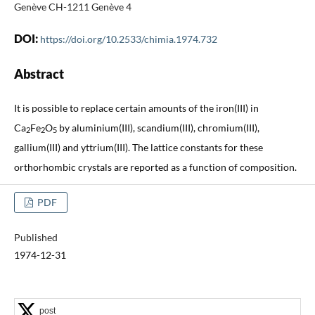
Genève CH-1211 Genève 4
DOI:
https://doi.org/10.2533/chimia.1974.732
Abstract
It is possible to replace certain amounts of the iron(III) in
Ca
Fe
O
by aluminium(III), scandium(III), chromium(III),
2
2
5
gallium(III) and yttrium(III). The lattice constants for these
orthorhombic crystals are reported as a function of composition.
PDF
Published
1974-12-31
post