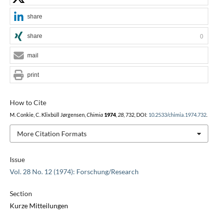
share
share
0
mail
print
How to Cite
M. Conkie, C. Klixbüll Jørgensen,
Chimia
1974
,
28
, 732, DOI:
10.2533/chimia.1974.732
.
More Citation Formats
Issue
Vol. 28 No. 12 (1974): Forschung/Research
Section
Kurze Mitteilungen