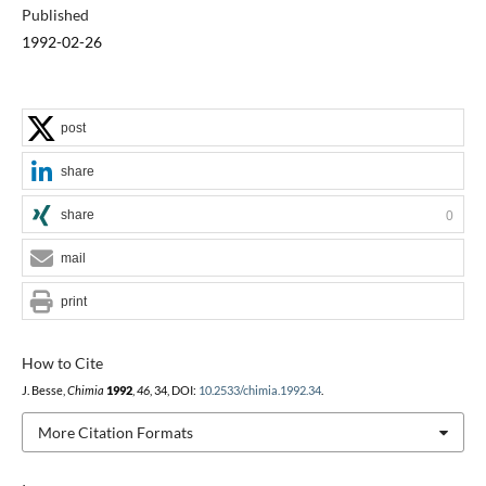
Published
1992-02-26
post
share
share
0
mail
print
How to Cite
J. Besse,
Chimia
1992
,
46
, 34, DOI:
10.2533/chimia.1992.34
.
More Citation Formats