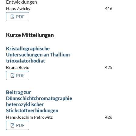
Entwicklungen
Hans Zwicky
416
PDF
Kurze Mitteilungen
Kristallographische
Untersuchungen an Thallium-
trioxalatorhodiat
Bruna Bovio
425
PDF
Beitrag zur
Dünnschichtchromatographie
heterozyklischer
Stickstoffverbindungen
Hans-Joachim Petrowitz
426
PDF