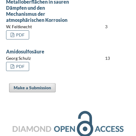
Metalloberflächen in sauren
Dämpfen und den
Mechanismus der
atmosphärischen Korrosion
W. Feitknecht
3
PDF
Amidosulfosäure
Georg Schulz
13
PDF
Make a Submission