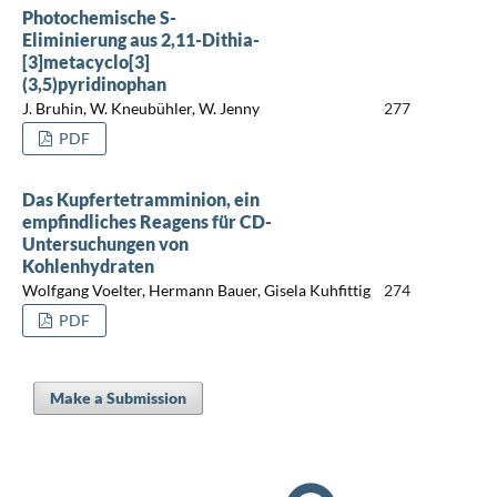
Photochemische S-
Eliminierung aus 2,11-Dithia-
[3]metacyclo[3]
(3,5)pyridinophan
J. Bruhin, W. Kneubühler, W. Jenny
277
PDF
Das Kupfertetramminion, ein
empfindliches Reagens für CD-
Untersuchungen von
Kohlenhydraten
Wolfgang Voelter, Hermann Bauer, Gisela Kuhfittig
274
PDF
Make a Submission