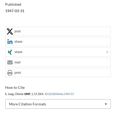
Published
1947-03-31
post
share
share
0
mail
print
How to Cite
E. Jaag,
Chimia
1947
,
1
, 57, DOI:
10.2533/chimia.1947.57
.
More Citation Formats