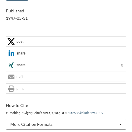
Published
1947-05-31
post
share
share
0
mail
print
How to Cite
H. Mohler, P. Giger,
Chimia
1947
,
1
, 109, DOI:
10.2533/chimia.1947.109
.
More Citation Formats