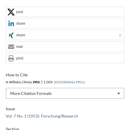
post
share
share
0
mail
print
How to Cite
A. Wilhelm,
Chimia
1953
,
7
, 1, DOI:
10.2533/chimia.1953.1
.
More Citation Formats
Issue
Vol. 7 No. 1 (1953): Forschung/Research
Section