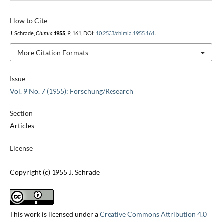
How to Cite
J. Schrade,
Chimia
1955
,
9
, 161, DOI:
10.2533/chimia.1955.161
.
More Citation Formats
Issue
Vol. 9 No. 7 (1955): Forschung/Research
Section
Articles
License
Copyright (c) 1955 J. Schrade
This work is licensed under a
Creative Commons Attribution 4.0