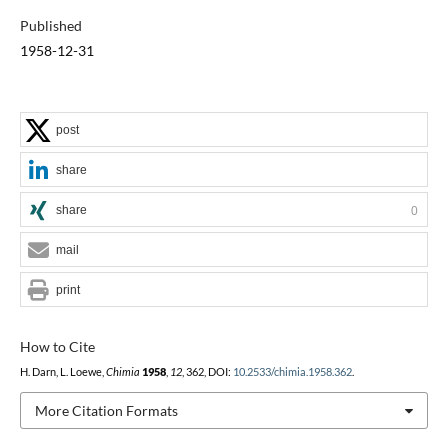
Published
1958-12-31
post
share
share
0
mail
print
How to Cite
H. Darn, L. Loewe,
Chimia
1958
,
12
, 362, DOI:
10.2533/chimia.1958.362
.
More Citation Formats