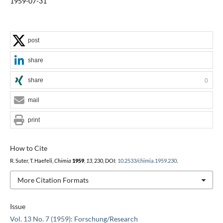
1959-07-31
post
share
share
0
mail
print
How to Cite
R. Suter, T. Haefeli,
Chimia
1959
,
13
, 230, DOI:
10.2533/chimia.1959.230
.
More Citation Formats
Issue
Vol. 13 No. 7 (1959): Forschung/Research