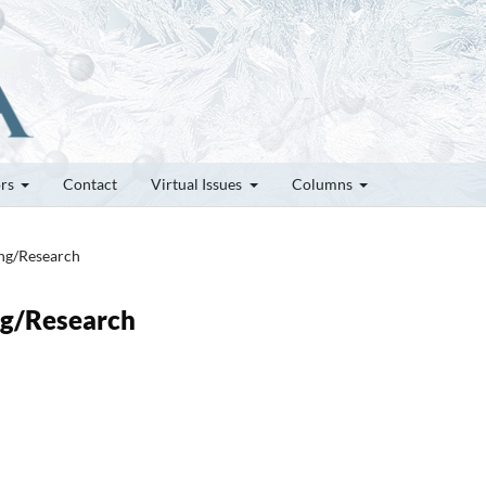
ors
Contact
Virtual Issues
Columns
ung/Research
ung/Research