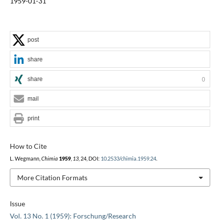
1959-01-31
post
share
share
0
mail
print
How to Cite
L. Wegmann,
Chimia
1959
,
13
, 24, DOI:
10.2533/chimia.1959.24
.
More Citation Formats
Issue
Vol. 13 No. 1 (1959): Forschung/Research