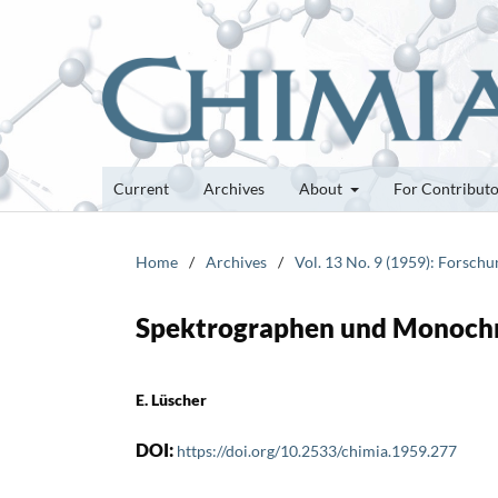
Current
Archives
About
For Contribut
Home
/
Archives
/
Vol. 13 No. 9 (1959): Forsch
Spektrographen und Monochr
E. Lüscher
DOI:
https://doi.org/10.2533/chimia.1959.277