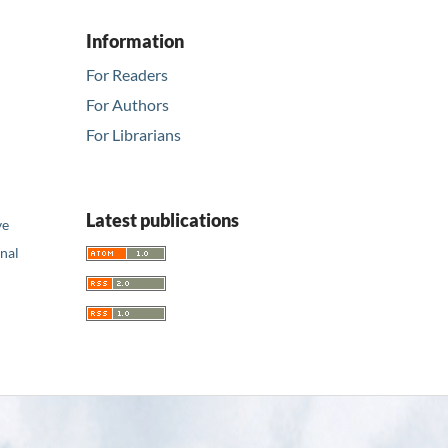
Information
For Readers
For Authors
For Librarians
Latest publications
ve
nal