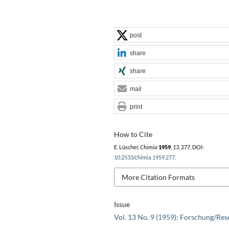
post
share
share
mail
print
How to Cite
E. Lüscher,
Chimia
1959
,
13
, 277, DOI:
10.2533/chimia.1959.277
.
More Citation Formats
Issue
Vol. 13 No. 9 (1959): Forschung/Res