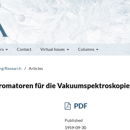
ors
Contact
Virtual Issues
Columns
ung/Research
/
Articles
omatoren für die Vakuumspektroskopie
PDF
Published
1959-09-30