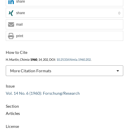
share
share
0
mail
print
How to Cite
H. Martin,
Chimia
1960
,
14
, 202, DOI:
10.2533/chimia.1960.202
.
More Citation Formats
Issue
Vol. 14 No. 6 (1960): Forschung/Research
Section
Articles
License