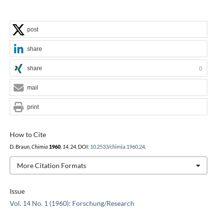
post
share
share
0
mail
print
How to Cite
D. Braun,
Chimia
1960
,
14
, 24, DOI:
10.2533/chimia.1960.24
.
More Citation Formats
Issue
Vol. 14 No. 1 (1960): Forschung/Research