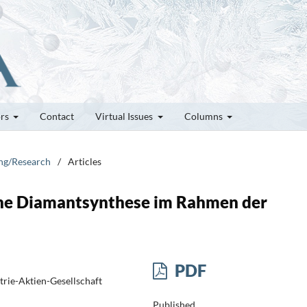
ors
Contact
Virtual Issues
Columns
ung/Research
/
Articles
che Diamantsynthese im Rahmen der
PDF
rie-Aktien-Gesellschaft
Published