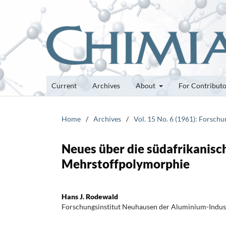
Current
Archives
About
For Contribut
Home
/
Archives
/
Vol. 15 No. 6 (1961): Forsch
Neues über die südafrikanis
Mehrstoffpolymorphie
Hans J. Rodewald
Forschungsinstitut Neuhausen der Aluminium-Indust