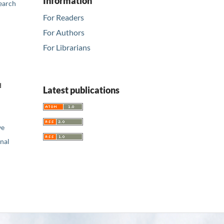
Information
earch
For Readers
For Authors
For Librarians
d
Latest publications
ve
nal