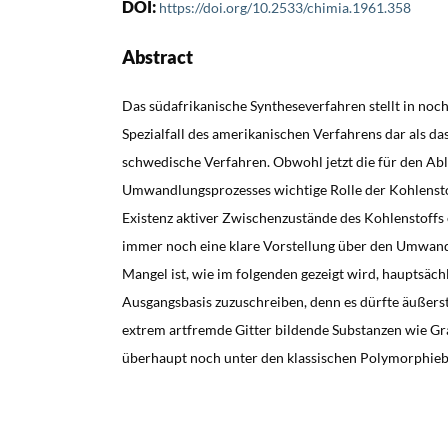
DOI:
https://doi.org/10.2533/chimia.1961.358
Abstract
Das südafrikanische Syntheseverfahren stellt in noc
Spezialfall des amerikanischen Verfahrens dar als da
schwedische Verfahren. Obwohl jetzt die für den Abl
Umwandlungsprozesses wichtige Rolle der Kohlensto
Existenz aktiver Zwischenzustände des Kohlenstoffs 
immer noch eine klare Vorstellung über den Umwan
Mangel ist, wie im folgenden gezeigt wird, hauptsäch
Ausgangsbasis zuzuschreiben, denn es dürfte äußerst 
extrem artfremde Gitter bildende Substanzen wie G
überhaupt noch unter den klassischen Polymorphiebeg