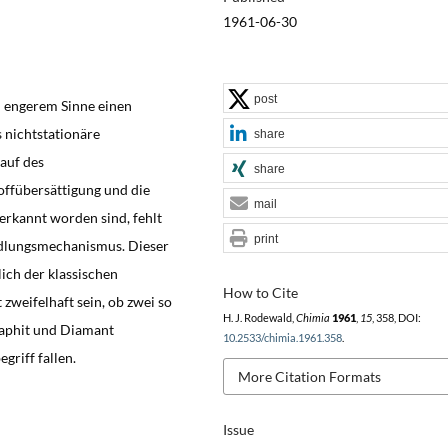
1961-06-30
post
h engerem Sinne einen
s nichtstationäre
share
auf des
share
ffübersättigung und die
mail
erkannt worden sind, fehlt
print
dlungsmechanismus. Dieser
lich der klassischen
How to Cite
zweifelhaft sein, ob zwei so
H. J. Rodewald,
Chimia
1961
,
15
, 358, DOI:
raphit und Diamant
10.2533/chimia.1961.358
.
riff fallen.
More Citation Formats
Issue