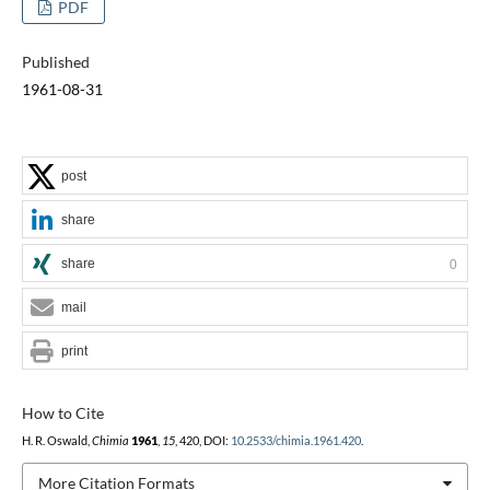
PDF
Published
1961-08-31
post
share
share
0
mail
print
How to Cite
H. R. Oswald,
Chimia
1961
,
15
, 420, DOI:
10.2533/chimia.1961.420
.
More Citation Formats