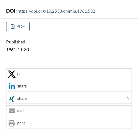
DOI:
https://doi.org/10.2533/chimia.1961.532
PDF
Published
1961-11-30
post
share
share
0
mail
print