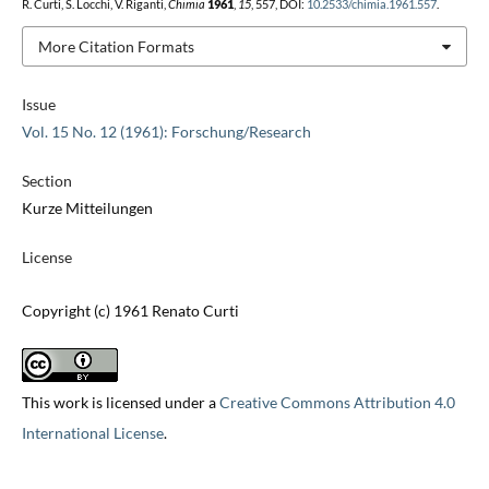
R. Curti, S. Locchi, V. Riganti,
Chimia
1961
,
15
, 557, DOI:
10.2533/chimia.1961.557
.
More Citation Formats
Issue
Vol. 15 No. 12 (1961): Forschung/Research
Section
Kurze Mitteilungen
License
Copyright (c) 1961 Renato Curti
This work is licensed under a
Creative Commons Attribution 4.0
International License
.