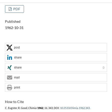
PDF
Published
1962-10-31
post
share
share
0
mail
print
How to Cite
C. Eugster, R. Good,
Chimia
1962
,
16
, 343, DOI:
10.2533/chimia.1962.343
.