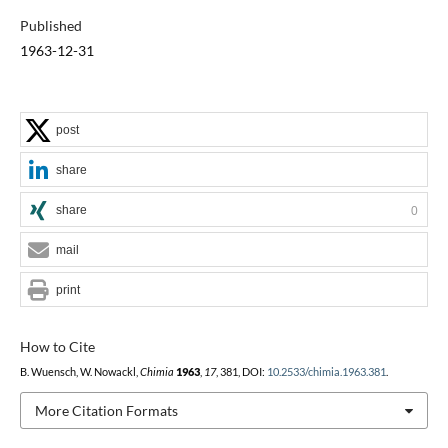
Published
1963-12-31
post
share
share
0
mail
print
How to Cite
B. Wuensch, W. Nowackl,
Chimia
1963
,
17
, 381, DOI:
10.2533/chimia.1963.381
.
More Citation Formats