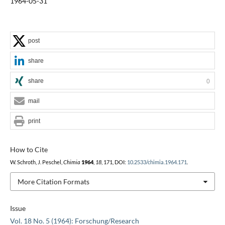
1964-05-31
post
share
share
0
mail
print
How to Cite
W. Schroth, J. Peschel,
Chimia
1964
,
18
, 171, DOI:
10.2533/chimia.1964.171
.
More Citation Formats
Issue
Vol. 18 No. 5 (1964): Forschung/Research