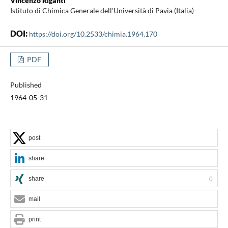
Vincenzo Riganti
Istituto di Chimica Generale dell’Università di Pavia (Italia)
DOI:
https://doi.org/10.2533/chimia.1964.170
PDF
Published
1964-05-31
post
share
share
0
mail
print