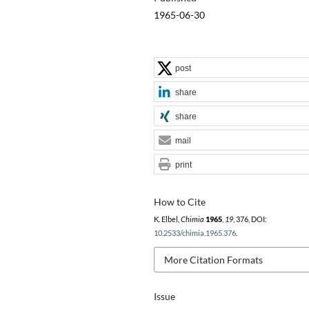
1965-06-30
post
share
share
mail
print
How to Cite
K. Elbel,
Chimia
1965
,
19
, 376, DOI:
10.2533/chimia.1965.376
.
More Citation Formats
Issue