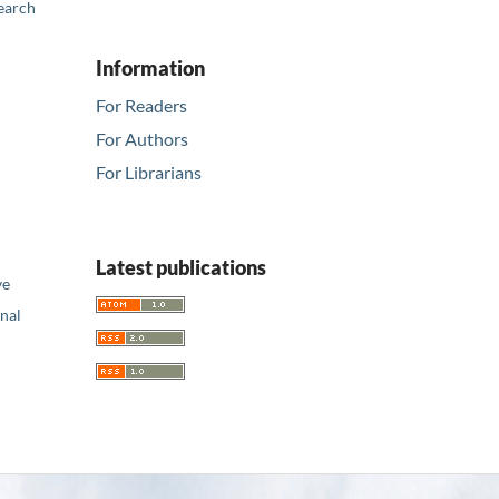
earch
Information
For Readers
For Authors
For Librarians
Latest publications
ve
nal