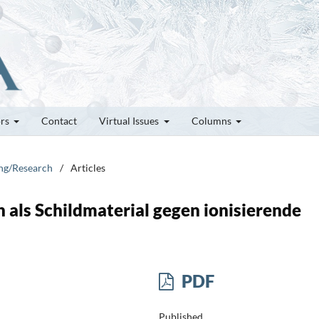
ors
Contact
Virtual Issues
Columns
ung/Research
/
Articles
 als Schildmaterial gegen ionisierende
PDF
Published