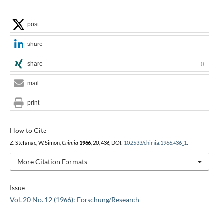
post
share
share
0
mail
print
How to Cite
Z. Štefanac, W. Simon,
Chimia
1966
,
20
, 436, DOI:
10.2533/chimia.1966.436_1
.
More Citation Formats
Issue
Vol. 20 No. 12 (1966): Forschung/Research