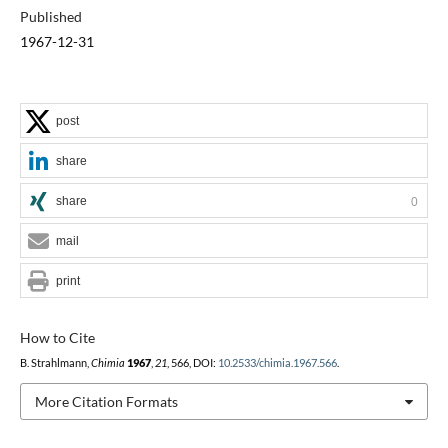
Published
1967-12-31
post
share
share
0
mail
print
How to Cite
B. Strahlmann,
Chimia
1967
,
21
, 566, DOI:
10.2533/chimia.1967.566
.
More Citation Formats