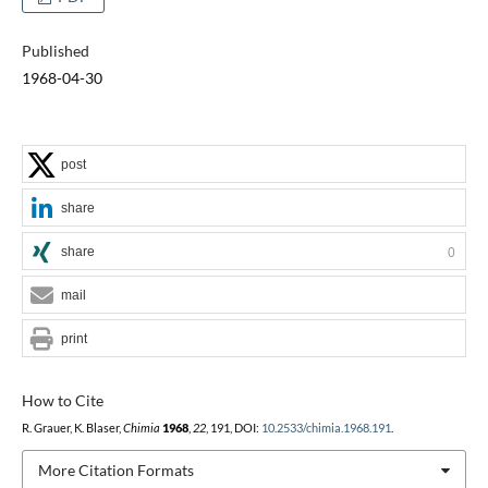
Published
1968-04-30
post
share
share
0
mail
print
How to Cite
R. Grauer, K. Blaser,
Chimia
1968
,
22
, 191, DOI:
10.2533/chimia.1968.191
.
More Citation Formats