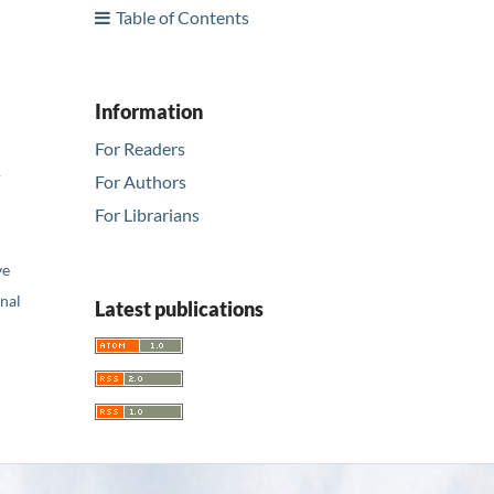
Table of Contents
Information
For Readers
r
For Authors
For Librarians
ve
nal
Latest publications