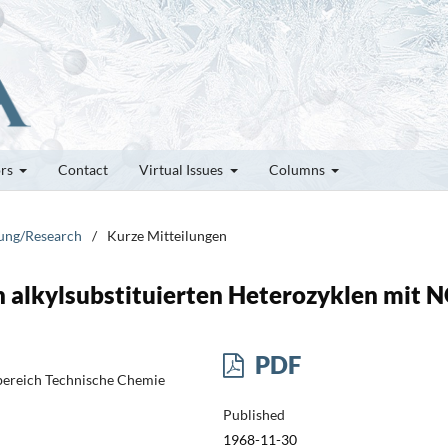
ors
Contact
Virtual Issues
Columns
hung/Research
/
Kurze Mitteilungen
n alkylsubstituierten Heterozyklen mit 
PDF
bereich Technische Chemie
Published
1968-11-30