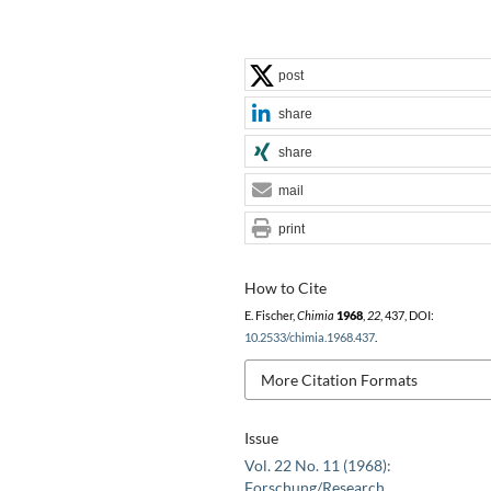
post
share
share
mail
print
How to Cite
E. Fischer,
Chimia
1968
,
22
, 437, DOI:
10.2533/chimia.1968.437
.
More Citation Formats
Issue
Vol. 22 No. 11 (1968):
Forschung/Research