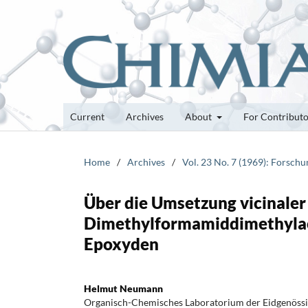
Current
Archives
About
For Contribut
Home
/
Archives
/
Vol. 23 No. 7 (1969): Forsch
Über die Umsetzung vicinaler
Dimethylformamiddimethylace
Epoxyden
Helmut Neumann
Organisch-Chemisches Laboratorium der Eidgenöss