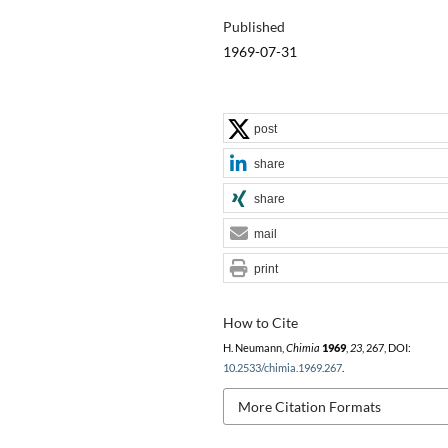
Published
1969-07-31
post
share
share
mail
print
How to Cite
H. Neumann,
Chimia
1969
,
23
, 267, DOI:
10.2533/chimia.1969.267
.
More Citation Formats