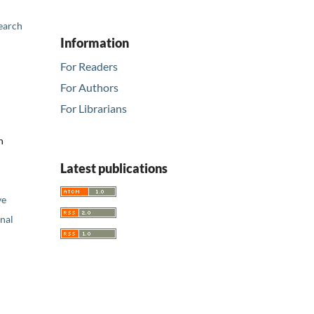
earch
Information
For Readers
For Authors
For Librarians
n
Latest publications
ve
nal