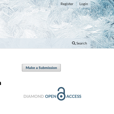
Register
Login
Search
Make a Submission
n