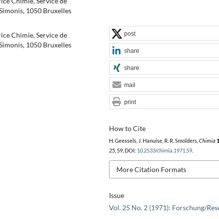
rice Chimie, Service de
Simonis, 1050 Bruxelles
post
rice Chimie, Service de
Simonis, 1050 Bruxelles
share
share
mail
print
How to Cite
H. Geessels, J. Hanuise, R. R. Smolders,
Chimia
25
, 59, DOI:
10.2533/chimia.1971.59
.
More Citation Formats
Issue
Vol. 25 No. 2 (1971): Forschung/Res