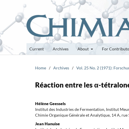
Current
Archives
About
For Contribut
Home
/
Archives
/
Vol. 25 No. 2 (1971): Forsch
Réaction entre les α-tétralon
Hélène Geessels
Institut des Industries de Fermentation, Institut Meu
Chimie Organique Générale et Analytique, 14 A, rue 
Jean Hanuise