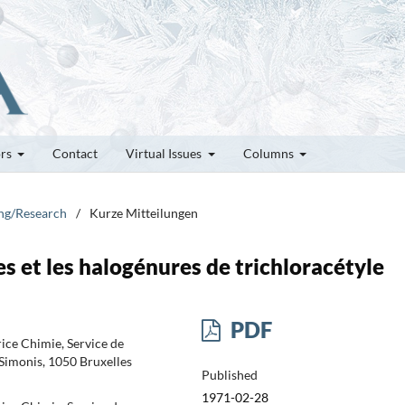
ors
Contact
Virtual Issues
Columns
ung/Research
/
Kurze Mitteilungen
es et les halogénures de trichloracétyle
PDF
rice Chimie, Service de
Simonis, 1050 Bruxelles
Published
1971-02-28