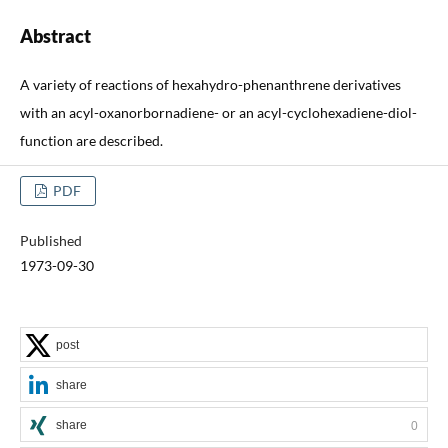
Abstract
A variety of reactions of hexahydro-phenanthrene derivatives
with an acyl-oxanorbornadiene- or an acyl-cyclohexadiene-diol-
function are described.
PDF
Published
1973-09-30
post
share
share
0