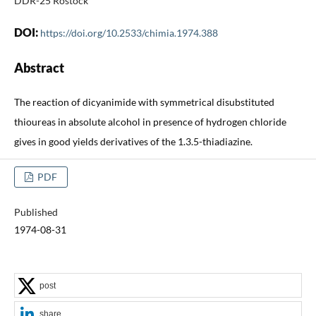
DDR-25 Rostock
DOI:
https://doi.org/10.2533/chimia.1974.388
Abstract
The reaction of dicyanimide with symmetrical disubstituted
thioureas in absolute alcohol in presence of hydrogen chloride
gives in good yields derivatives of the 1.3.5-thiadiazine.
PDF
Published
1974-08-31
post
share