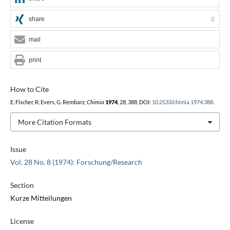
share
0
mail
print
How to Cite
E. Fischer, R. Evers, G. Rembarz,
Chimia
1974
,
28
, 388, DOI:
10.2533/chimia.1974.388
.
More Citation Formats
Issue
Vol. 28 No. 8 (1974): Forschung/Research
Section
Kurze Mitteilungen
License