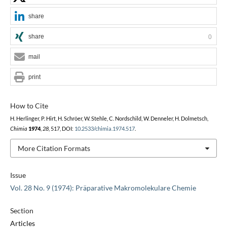
share
share
0
mail
print
How to Cite
H. Herlinger, P. Hirt, H. Schröer, W. Stehle, C. Nordschild, W. Denneler, H. Dolmetsch,
Chimia
1974
,
28
, 517, DOI:
10.2533/chimia.1974.517
.
More Citation Formats
Issue
Vol. 28 No. 9 (1974): Präparative Makromolekulare Chemie
Section
Articles