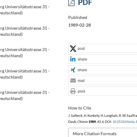
PDF
g Universitätsstrasse 31 -
eutschland)
Published
1989-02-28
g Universitätsstrasse 31 -
eutschland)
post
g Universitätsstrasse 31 -
eutschland)
share
share
g Universitätsstrasse 31 -
eutschland)
mail
print
g Universitätsstrasse 31 -
eutschland)
How to Cite
J. Salbeck, H. Kunkely, H. Langhals, R. W. Saalfra
Daub,
Chimia
1989
,
43
, 6, DOI:
10.2533/chimia.
More Citation Formats