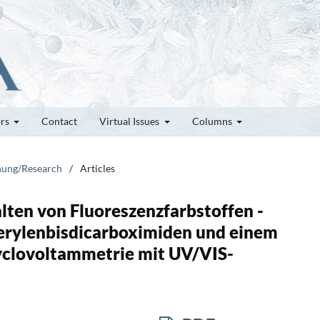
ors
Contact
Virtual Issues
Columns
chung/Research
/
Articles
lten von Fluoreszenzfarbstoffen -
Perylenbisdicarboximiden und einem
yclovoltammetrie mit UV/VIS-