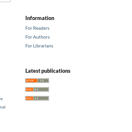
Information
For Readers
For Authors
For Librarians
Latest publications
ve
nal