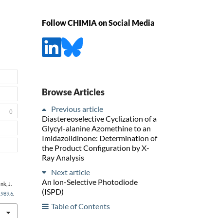
Follow CHIMIA on Social Media
Browse Articles
Previous article
0
Diastereoselective Cyclization of a
Glycyl-alanine Azomethine to an
Imidazolidinone: Determination of
the Product Configuration by X-
Ray Analysis
Next article
An lon-Selective Photodiode
nk, J.
(ISPD)
1989.6
.
Table of Contents