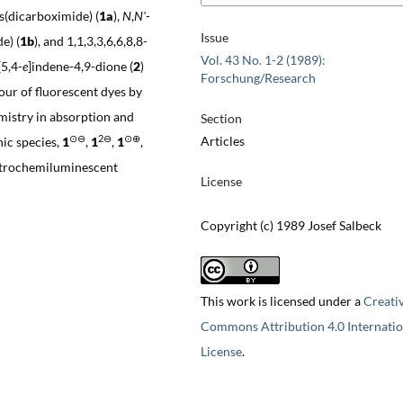
s(dicarboximide) (
1a
),
N
,
N'
-
Issue
e) (
1b
), and 1,1,3,3,6,6,8,8-
Vol. 43 No. 1-2 (1989):
5,4-
e
]indene-4,9-dione (
2
)
Forschung/Research
our of fluorescent dyes by
istry in absorption and
Section
⊙⊖
2⊖
⊙⊕
Articles
nic species,
1
,
1
,
1
,
ectrochemiluminescent
License
Copyright (c) 1989 Josef Salbeck
This work is licensed under a
Creati
Commons Attribution 4.0 Internatio
License
.