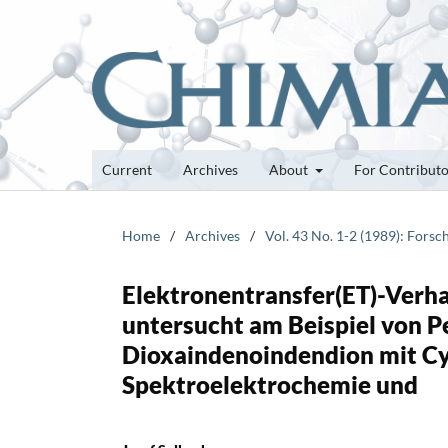
Current
Archives
About
For Contribut
Home
/
Archives
/
Vol. 43 No. 1-2 (1989): Fors
Elektronentransfer(ET)-Verha
untersucht am Beispiel von 
Dioxaindenoindendion mit C
Spektroelektrochemie und