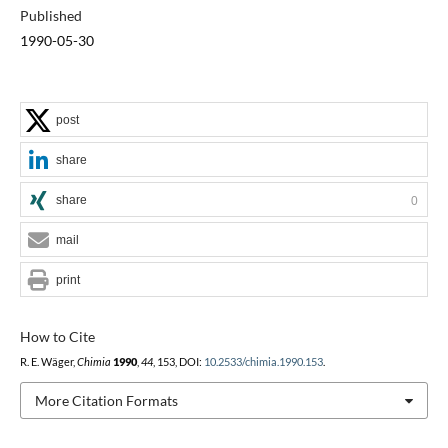
Published
1990-05-30
post
share
share
0
mail
print
How to Cite
R. E. Wäger,
Chimia
1990
,
44
, 153, DOI:
10.2533/chimia.1990.153
.
More Citation Formats