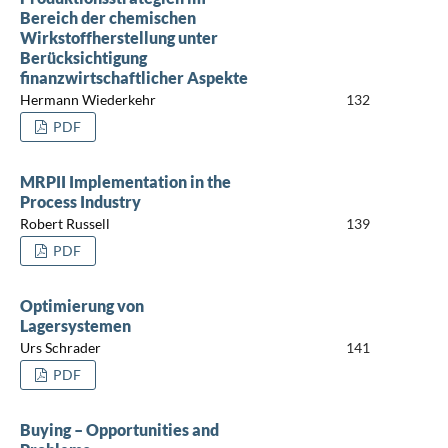
Bereich der chemischen
Wirkstoffherstellung unter
Berücksichtigung
finanzwirtschaftlicher Aspekte
Hermann Wiederkehr
132
PDF
MRPII Implementation in the
Process Industry
Robert Russell
139
PDF
Optimierung von
Lagersystemen
Urs Schrader
141
PDF
Buying – Opportunities and