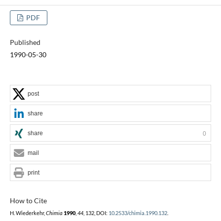
PDF
Published
1990-05-30
post
share
share
0
mail
print
How to Cite
H. Wiederkehr,
Chimia
1990
,
44
, 132, DOI:
10.2533/chimia.1990.132
.