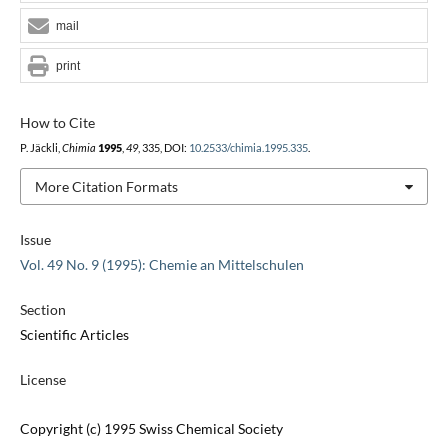
mail
print
How to Cite
P. Jäckli,
Chimia
1995
,
49
, 335, DOI:
10.2533/chimia.1995.335
.
More Citation Formats
Issue
Vol. 49 No. 9 (1995): Chemie an Mittelschulen
Section
Scientific Articles
License
Copyright (c) 1995 Swiss Chemical Society