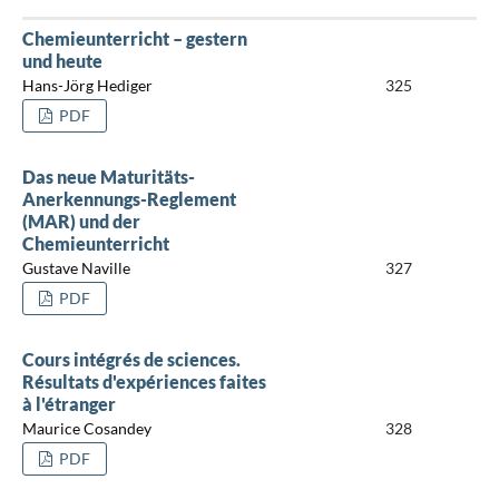
Chemieunterricht – gestern
und heute
Hans-Jörg Hediger
325
PDF
Das neue Maturitäts-
Anerkennungs-Reglement
(MAR) und der
Chemieunterricht
Gustave Naville
327
PDF
Cours intégrés de sciences.
Résultats d'expériences faites
à l'étranger
Maurice Cosandey
328
PDF