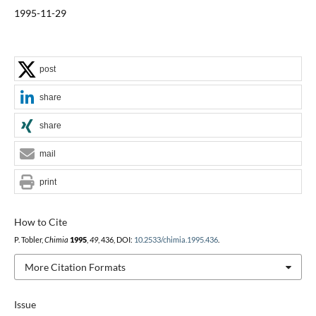
1995-11-29
post
share
share
mail
print
How to Cite
P. Tobler,
Chimia
1995
,
49
, 436, DOI:
10.2533/chimia.1995.436
.
More Citation Formats
Issue